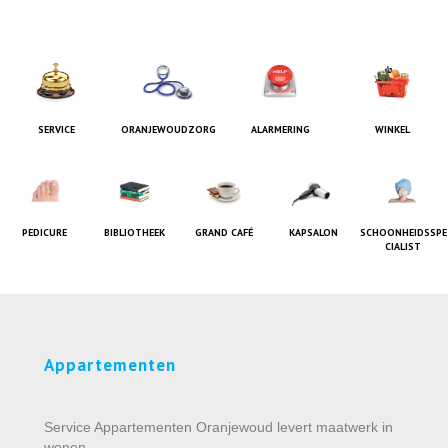
SERVICE
ORANJEWOUDZORG
ALARMERING
WINKEL
PEDICURE
BIBLIOTHEEK
GRAND CAFÉ
KAPSALON
SCHOONHEIDSSPE
CIALIST
Appartementen
Service Appartementen Oranjewoud levert maatwerk in
wonen.